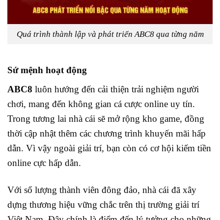
Quá trình thành lập và phát triển ABC8 qua từng năm
Sứ mệnh hoạt động
ABC8
luôn hướng đến cải thiện trải nghiệm người
chơi, mang đến không gian cá cược online uy tín.
Trong tương lai nhà cái sẽ mở rộng kho game, đồng
thời cập nhật thêm các chương trình khuyến mãi hấp
dẫn. Vì vậy ngoài giải trí, bạn còn có cơ hội kiếm tiền
online cực hấp dẫn.
Với số lượng thành viên đông đảo, nhà cái đã xây
dựng thương hiệu vững chắc trên thị trường giải trí
Việt Nam. Đây chính là điểm đến lý tưởng cho những