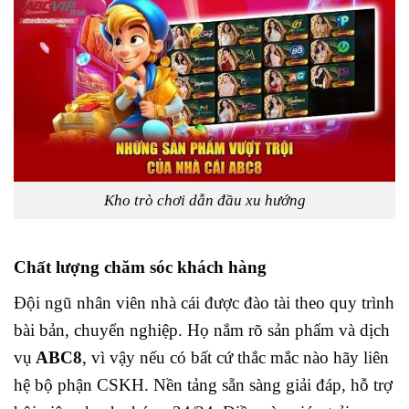
Kho trò chơi dẫn đầu xu hướng
Chất lượng chăm sóc khách hàng
Đội ngũ nhân viên nhà cái được đào tài theo quy trình
bài bản, chuyển nghiệp. Họ nắm rõ sản phẩm và dịch
vụ
ABC8
, vì vậy nếu có bất cứ thắc mắc nào hãy liên
hệ bộ phận CSKH. Nền tảng sẵn sàng giải đáp, hỗ trợ