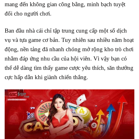
mang đến không gian công bằng, minh bạch tuyệt
đối cho người chơi.
Ban đầu nhà cái chỉ tập trung cung cấp một số dịch
vụ và tựa game cơ bản. Tuy nhiên sau nhiều năm hoạt
động, nền tảng đã nhanh chóng mở rộng kho trò chơi
nhằm đáp ứng nhu cầu của hội viên. Vì vậy bạn có
thể dễ dàng tìm thấy game cược yêu thích, săn thưởng
cực hấp dẫn khi giành chiến thắng.