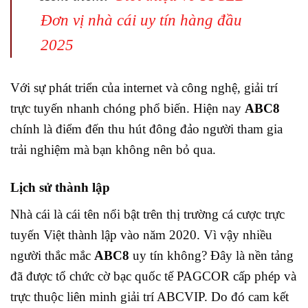
Đơn vị nhà cái uy tín hàng đầu
2025
Với sự phát triển của internet và công nghệ, giải trí
trực tuyến nhanh chóng phổ biến. Hiện nay
ABC8
chính là điểm đến thu hút đông đảo người tham gia
trải nghiệm mà bạn không nên bỏ qua.
Lịch sử thành lập
Nhà cái là cái tên nổi bật trên thị trường cá cược trực
tuyến Việt thành lập vào năm 2020. Vì vậy nhiều
người thắc mắc
ABC8
uy tín không? Đây là nền tảng
đã được tổ chức cờ bạc quốc tế PAGCOR cấp phép và
trực thuộc liên minh giải trí ABCVIP. Do đó cam kết