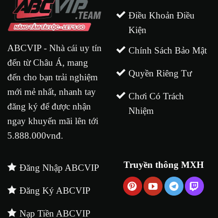
Điều Khoản Điều
Kiện
ABCVIP - Nhà cái uy tín
Chính Sách Bảo Mật
đến từ Châu Á, mang
Quyền Riêng Tư
đến cho bạn trải nghiệm
mới mẻ nhất, nhanh tay
Chơi Có Trách
đăng ký để được nhận
Nhiệm
ngay khuyến mãi lên tới
5.888.000vnđ.
Truyền thông MXH
Đăng Nhập ABCVIP
Đăng Ký ABCVIP
Nạp Tiền ABCVIP