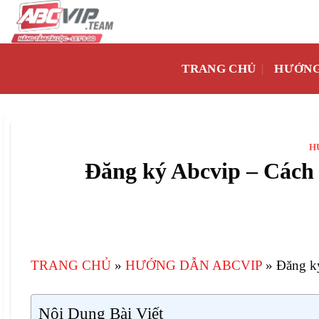
Skip
to
content
TRANG CHỦ
HƯỚNG
H
Đăng ký Abcvip – Cách 
TRANG CHỦ
»
HƯỚNG DẪN ABCVIP
»
Đăng ký
Nội Dung Bài Viết