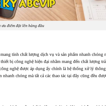
à ưu điểm đặt lên hàng đầu
ào mang tính chất lượng dịch vụ và sản phẩm nhanh chóng 
thiết bị công nghệ hiện đại nhằm mang đến chất lượng tr
 công nghệ được áp dụng ấy chính là hệ thống xử lý thông 
ền nhanh chóng mà tất cả các thao tác tại đây cũng đều đượ