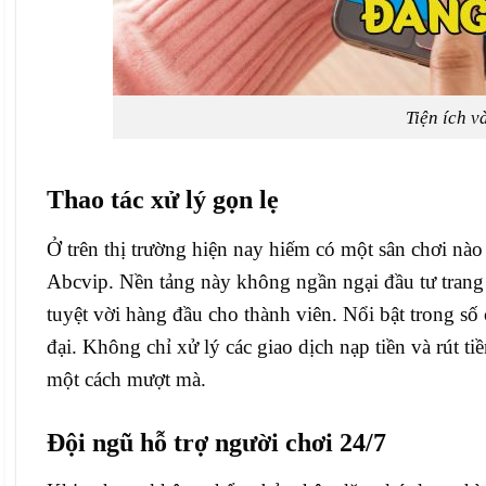
Tiện ích v
Thao tác xử lý gọn lẹ
Ở trên thị trường hiện nay hiếm có một sân chơi n
Abcvip. Nền tảng này không ngần ngại đầu tư trang 
tuyệt vời hàng đầu cho thành viên. Nổi bật trong số
đại. Không chỉ xử lý các giao dịch nạp tiền và rút ti
một cách mượt mà.
Đội ngũ hỗ trợ người chơi 24/7