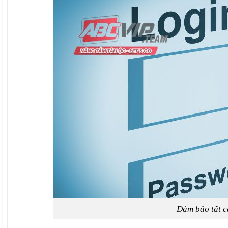
Đảm bảo tất c