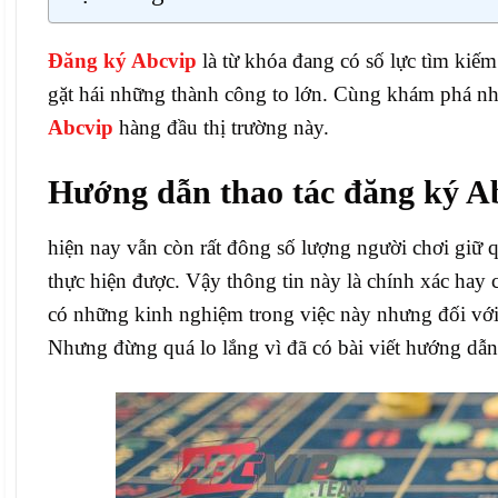
Đăng ký Abcvip
là từ khóa đang có số lực tìm kiếm
gặt hái những thành công to lớn. Cùng khám phá nhan
Abcvip
hàng đầu thị trường này.
Hướng dẫn thao tác đăng ký A
hiện nay vẫn còn rất đông số lượng người chơi giữ 
thực hiện được. Vậy thông tin này là chính xác hay 
có những kinh nghiệm trong việc này nhưng đối với n
Nhưng đừng quá lo lắng vì đã có bài viết hướng dẫn