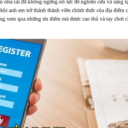
ên nhà cái đã không ngừng nỗ lực để nghiên cứu và sáng 
khi anh em trở thành thành viên chính thức của địa điểm 
 Cùng xem qua những ưu điểm mà được cao thủ và tay chơi 