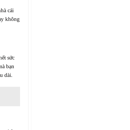
hà cái
này không
hết sức
 mà bạn
u dài.