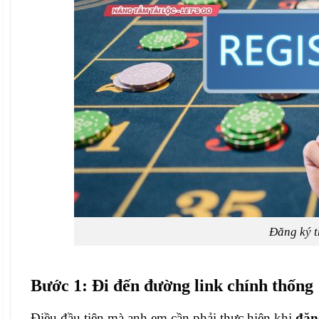
Đăng ký t
Bước 1: Đi đến đường link chính thống
Điều đầu tiên mà anh em cần phải thực hiện khi
đăn