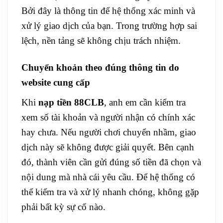
Bởi đây là thông tin để hệ thống xác minh và
xử lý giao dịch của bạn. Trong trường hợp sai
lệch, nền tảng sẽ không chịu trách nhiệm.
Chuyển khoản theo đúng thông tin do
website cung cấp
Khi
nạp tiền 88CLB
, anh em cần kiểm tra
xem số tài khoản và người nhận có chính xác
hay chưa. Nếu người chơi chuyển nhầm, giao
dịch này sẽ không được giải quyết. Bên cạnh
đó, thành viên cần gửi đúng số tiền đã chọn và
nội dung mà nhà cái yêu cầu. Để hệ thống có
thể kiểm tra và xử lý nhanh chóng, không gặp
phải bất kỳ sự cố nào.