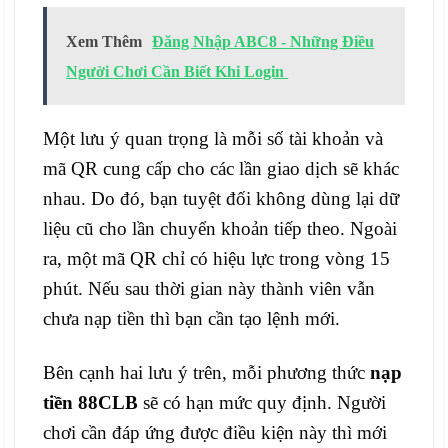
Xem Thêm
Đăng Nhập ABC8 - Những Điều
Người Chơi Cần Biết Khi Login
Một lưu ý quan trọng là mỗi số tài khoản và
mã QR cung cấp cho các lần giao dịch sẽ khác
nhau. Do đó, bạn tuyệt đối không dùng lại dữ
liệu cũ cho lần chuyển khoản tiếp theo. Ngoài
ra, một mã QR chỉ có hiệu lực trong vòng 15
phút. Nếu sau thời gian này thành viên vẫn
chưa nạp tiền thì bạn cần tạo lệnh mới.
Bên cạnh hai lưu ý trên, mỗi phương thức
nạp
tiền 88CLB
sẽ có hạn mức quy định. Người
chơi cần đáp ứng được điều kiện này thì mới