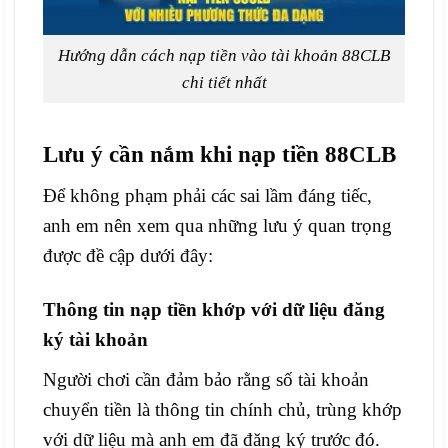
Hướng dẫn cách nạp tiền vào tài khoản 88CLB
chi tiết nhất
Lưu ý cần nắm khi nạp tiền 88CLB
Để không phạm phải các sai lầm đáng tiếc,
anh em nên xem qua những lưu ý quan trọng
được đề cập dưới đây:
Thông tin nạp tiền khớp với dữ liệu đăng
ký tài khoản
Người chơi cần đảm bảo rằng số tài khoản
chuyển tiền là thông tin chính chủ, trùng khớp
với dữ liệu mà anh em đã đăng ký trước đó.