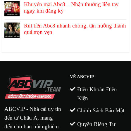
Khuyến mãi Abc8 – Nhận thưởng liền tay
ngay khi đăng ký
Rút tiền Abc8 nhanh chóng, tận hưởng thành
quả trọn vẹn
VỀ ABCVIP
Điều Khoản Điều
Kiện
ABCVIP - Nhà cái uy tín
Chính Sách Bảo Mật
đến từ Châu Á, mang
Quyền Riêng Tư
đến cho bạn trải nghiệm