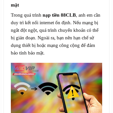
mật
Trong quá trình
nạp tiền 88CLB
, anh em cần
duy trì kết nối internet ổn định. Nếu mạng bị
ngắt đột ngột, quá trình chuyển khoản có thể
bị gián đoạn. Ngoài ra, bạn nên hạn chế sử
dụng thiết bị hoặc mạng công cộng để đảm
bảo tính bảo mật.