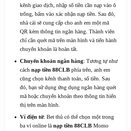
kênh giao dịch, nhập số tiền cần nạp vào ô
trống, bấm vào xác nhận nạp tiền. Sau đó,
nhà cái sẽ cung cấp cho anh em một mã
QR kèm thông tin ngân hàng. Thành viên
chỉ cần quét mã trên màn hình và tiến hành
chuyển khoản là hoàn tất.
Chuyển khoản ngân hàng
: Tương tự như
cách
nạp tiền 88CLB
phía trên, anh em
cũng chọn kênh thanh toán, số tiền. Sau
đó, bạn sử dụng ứng dụng ngân hàng quét
mã hoặc chuyển khoản theo thông tin hiển
thị trên màn hình.
Ví điện tử
: Bet thủ có thể chọn một trong
ba ví online là
nạp tiền 88CLB
Momo