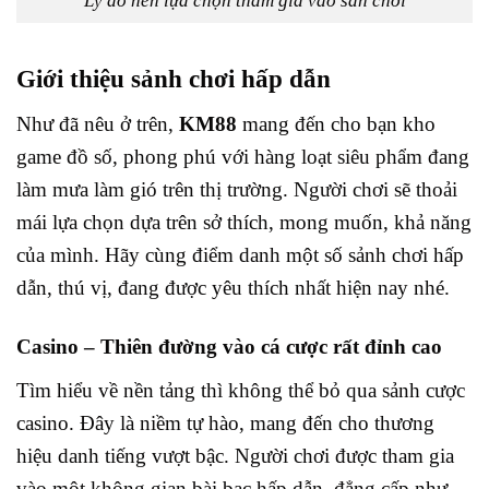
Lý do nên lựa chọn tham gia vào sân chơi
Giới thiệu sảnh chơi hấp dẫn
Như đã nêu ở trên,
KM88
mang đến cho bạn kho
game đồ số, phong phú với hàng loạt siêu phẩm đang
làm mưa làm gió trên thị trường. Người chơi sẽ thoải
mái lựa chọn dựa trên sở thích, mong muốn, khả năng
của mình. Hãy cùng điểm danh một số sảnh chơi hấp
dẫn, thú vị, đang được yêu thích nhất hiện nay nhé.
Casino – Thiên đường vào cá cược rất đỉnh cao
Tìm hiểu về nền tảng thì không thể bỏ qua sảnh cược
casino. Đây là niềm tự hào, mang đến cho thương
hiệu danh tiếng vượt bậc. Người chơi được tham gia
vào một không gian bài bạc hấp dẫn, đẳng cấp như