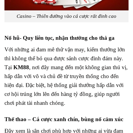
Casino – Thiên đường vào cá cược rất đỉnh cao
Nổ hũ- Quy liên tục, nhận thưởng cho thả ga
Với những ai đam mê thử vận may, kiếm thưởng lớn
thì không thể bỏ qua được sảnh cược đình đám này.
Tại
KM88
, nơi đây mang đến một không gian thú vị,
hấp dẫn với vô và chủ đề từ truyền thống cho đến
hiện đại. Đặc biệt, hệ thống giải thưởng hấp dẫn với
cơ hội trúng lớn lên đến hàng tỷ đồng, giúp người
chơi phát tài nhanh chóng.
Thể thao – Cá cược xanh chín, bùng nổ cảm xúc
Đây xem là sân chơi phù hợp với những ai vừa đam