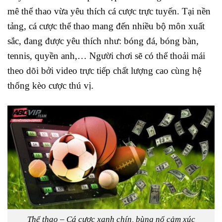
mê thể thao vừa yêu thích cá cược trực tuyến. Tại nền
tảng, cá cược thể thao mang đến nhiều bộ môn xuất
sắc, đang được yêu thích như: bóng đá, bóng bàn,
tennis, quyền anh,… Người chơi sẽ có thể thoải mái
theo dõi bởi video trực tiếp chất lượng cao cùng hệ
thống kèo cược thú vị.
Thể thao – Cá cược xanh chín, bùng nổ cảm xúc