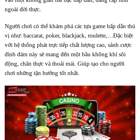
ngoài đời thực.
Người chơi có thể khám phá các tựa game hấp dẫn thú
vị như: baccarat, poker, blackjack, roulette,…Đặc biệt
với hệ thống phát trực tiếp chất lượng cao, sảnh cược
đình đám này sẽ mang đến một bầu không khí sôi
động, chân thực và thoải mái. Giúp tạo cho người
chơi những tận hưởng tốt nhất.