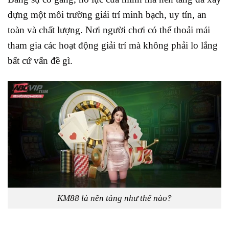
dựng một môi trường giải trí minh bạch, uy tín, an
toàn và chất lượng. Nơi người chơi có thể thoải mái
tham gia các hoạt động giải trí mà không phải lo lắng
bất cứ vấn đề gì.
KM88 là nền tảng như thế nào?