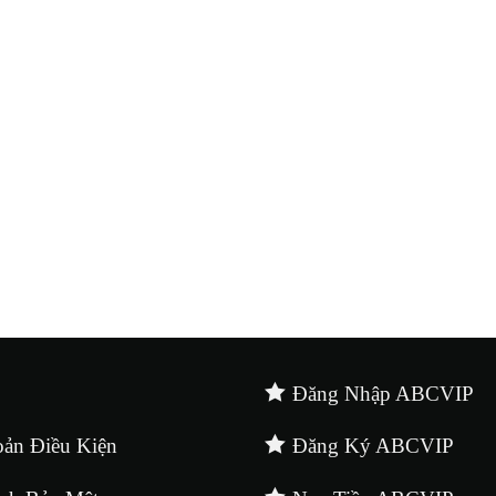
Đăng Nhập ABCVIP
ản Điều Kiện
Đăng Ký ABCVIP