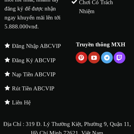
Chơi Có Trách
đăng ký để được nhận
Nhiệm
ngay khuyến mãi lên tới
5.888.000vnđ.
Truyền thông MXH
Đăng Nhập ABCVIP
Đăng Ký ABCVIP
Nạp Tiền ABCVIP
Rút Tiền ABCVIP
Liên Hệ
Địa Chỉ : 319 Đ. Lý Thường Kiệt, Phường 9, Quận 11,
Hồ Chí Minh 72621, Việt Nam