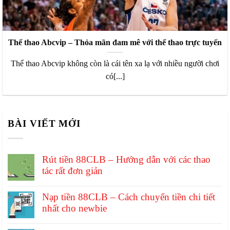
Thể thao Abcvip – Thỏa mãn đam mê với thể thao trực tuyến
Thể thao Abcvip không còn là cái tên xa lạ với nhiều người chơi
có[...]
BÀI VIẾT MỚI
Rút tiền 88CLB – Hướng dẫn với các thao
tác rất đơn giản
Nạp tiền 88CLB – Cách chuyển tiền chi tiết
nhất cho newbie