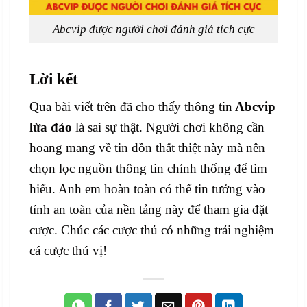
Abcvip được người chơi đánh giá tích cực
Lời kết
Qua bài viết trên đã cho thấy thông tin
Abcvip
lừa đảo
là sai sự thật. Người chơi không cần
hoang mang về tin đồn thất thiệt này mà nên
chọn lọc nguồn thông tin chính thống để tìm
hiểu. Anh em hoàn toàn có thể tin tưởng vào
tính an toàn của nền tảng này để tham gia đặt
cược. Chúc các cược thủ có những trải nghiệm
cá cược thú vị!