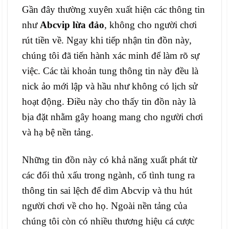
Gần đây thường xuyên xuất hiện các thông tin
như
Abcvip lừa đảo
, không cho người chơi
rút tiền về. Ngay khi tiếp nhận tin đồn này,
chúng tôi đã tiến hành xác minh để làm rõ sự
việc. Các tài khoản tung thông tin này đều là
nick ảo mới lập và hầu như không có lịch sử
hoạt động. Điều này cho thấy tin đồn này là
bịa đặt nhằm gây hoang mang cho người chơi
và hạ bệ nền tảng.
Những tin đồn này có khả năng xuất phát từ
các đối thủ xấu trong ngành, cố tình tung ra
thông tin sai lệch để dìm Abcvip và thu hút
người chơi về cho họ. Ngoài nền tảng của
chúng tôi còn có nhiều thương hiệu cá cược