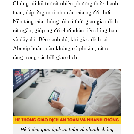
Chúng tôi hỗ trợ rất nhiều phương thức thanh
toán, đáp ứng mọi nhu cầu của người chơi.
Nền tảng của chúng tôi có thời gian giao dịch
rất ngắn, giúp người chơi nhận tiện đúng hạn
và đầy đủ. Bên cạnh đó, khi giao dịch tại
Abcvip hoàn toàn không có phí ẩn , rất rõ
ràng trong các bill giao dịch.
Hệ thống giao dịch an toàn và nhanh chóng