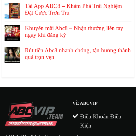
Tải App ABC8 – Khám Phá Trải Nghiệm
Đặt Cược Trơn Tru
Khuyến mãi Abc8 – Nhận thưởng liền tay
ngay khi đăng ký
Rút tiền Abc8 nhanh chóng, tận hưởng thành
quả trọn vẹn
VỀ ABCVIP
Điều Khoản Điều
Kiện