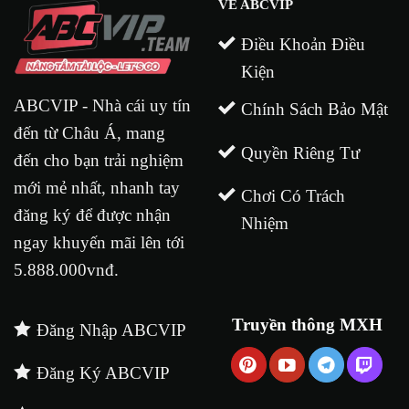
VỀ ABCVIP
Điều Khoản Điều
Kiện
ABCVIP - Nhà cái uy tín
Chính Sách Bảo Mật
đến từ Châu Á, mang
Quyền Riêng Tư
đến cho bạn trải nghiệm
mới mẻ nhất, nhanh tay
Chơi Có Trách
đăng ký để được nhận
Nhiệm
ngay khuyến mãi lên tới
5.888.000vnđ.
Truyền thông MXH
Đăng Nhập ABCVIP
Đăng Ký ABCVIP