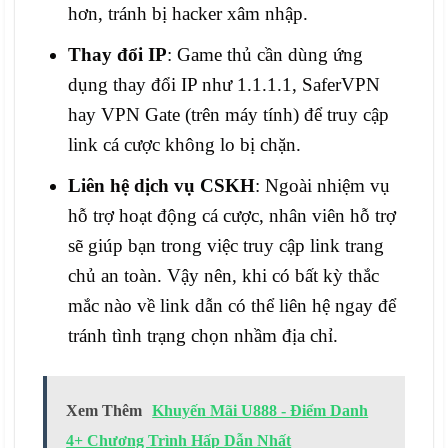
hơn, tránh bị hacker xâm nhập.
Thay đổi IP
: Game thủ cần dùng ứng
dụng thay đổi IP như 1.1.1.1, SaferVPN
hay VPN Gate (trên máy tính) để truy cập
link cá cược không lo bị chặn.
Liên hệ dịch vụ CSKH
: Ngoài nhiệm vụ
hỗ trợ hoạt động cá cược, nhân viên hỗ trợ
sẽ giúp bạn trong việc truy cập link trang
chủ an toàn. Vậy nên, khi có bất kỳ thắc
mắc nào về link dẫn có thể liên hệ ngay để
tránh tình trạng chọn nhầm địa chỉ.
Xem Thêm
Khuyến Mãi U888 - Điểm Danh
4+ Chương Trình Hấp Dẫn Nhất