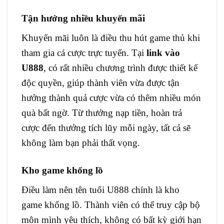
Tận hưởng nhiều khuyến mãi
Khuyến mãi luôn là điều thu hút game thủ khi
tham gia cá cược trực tuyến. Tại
link vào
U888
, có rất nhiều chương trình được thiết kế
độc quyền, giúp thành viên vừa được tận
hưởng thành quả cược vừa có thêm nhiều món
quà bất ngờ. Từ thưởng nạp tiền, hoàn trả
cược đến thưởng tích lũy mỗi ngày, tất cả sẽ
không làm bạn phải thất vọng.
Kho game khổng lồ
Điều làm nên tên tuổi U888 chính là kho
game khổng lồ. Thành viên có thể truy cập bộ
môn mình yêu thích, không có bất kỳ giới hạn