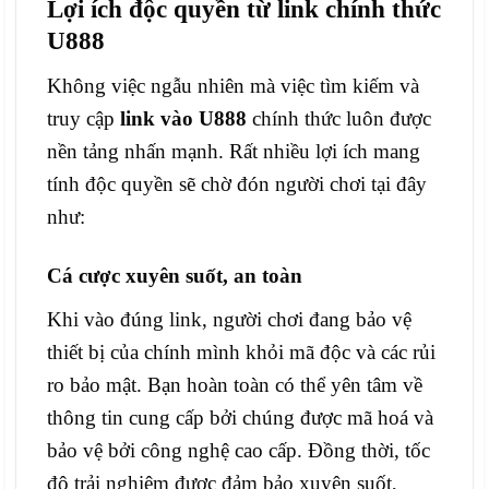
Lợi ích độc quyền từ link chính thức
U888
Không việc ngẫu nhiên mà việc tìm kiếm và
truy cập
link vào U888
chính thức luôn được
nền tảng nhấn mạnh. Rất nhiều lợi ích mang
tính độc quyền sẽ chờ đón người chơi tại đây
như:
Cá cược xuyên suốt, an toàn
Khi vào đúng link, người chơi đang bảo vệ
thiết bị của chính mình khỏi mã độc và các rủi
ro bảo mật. Bạn hoàn toàn có thể yên tâm về
thông tin cung cấp bởi chúng được mã hoá và
bảo vệ bởi công nghệ cao cấp. Đồng thời, tốc
độ trải nghiệm được đảm bảo xuyên suốt,