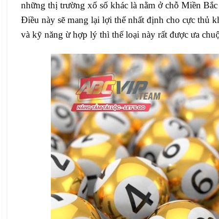
những thị trường xổ số khác là nằm ở chỗ Miền Bắc 
Điều này sẽ mang lại lợi thế nhất định cho cực thủ 
và kỹ năng ừ hợp lý thì thế loại này rất được ưa chu