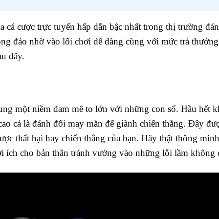
a cá cược trực tuyến hấp dẫn bậc nhất trong thị trường đá
ông đảo nhờ vào lối chơi dễ dàng cùng với mức trả thưởn
au đây.
hung một niềm đam mê to lớn với những con số. Hầu hết k
o cả là đánh đổi may mắn để giành chiến thắng. Đây đượ
được thất bại hay chiến thắng của bạn. Hãy thật thông min
lợi ích cho bản thân tránh vướng vào những lỗi lầm không 