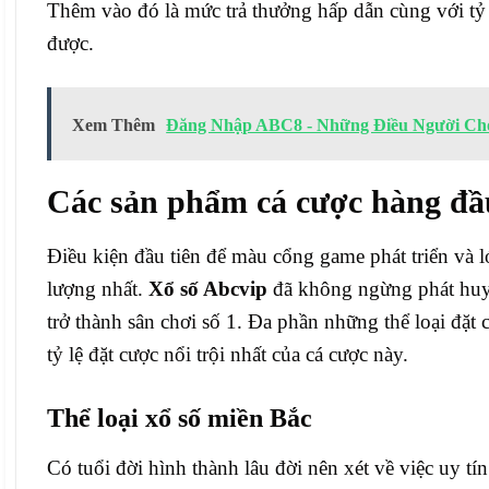
Thêm vào đó là mức trả thưởng hấp dẫn cùng với tỷ 
được.
Xem Thêm
Đăng Nhập ABC8 - Những Điều Người Chơ
Các sản phẩm cá cược hàng đầu
Điều kiện đầu tiên để màu cổng game phát triển và
lượng nhất.
Xổ số Abcvip
đã không ngừng phát huy n
trở thành sân chơi số 1. Đa phần những thể loại đặt
tỷ lệ đặt cược nổi trội nhất của cá cược này.
Thể loại xổ số miền Bắc
Có tuổi đời hình thành lâu đời nên xét về việc uy tín