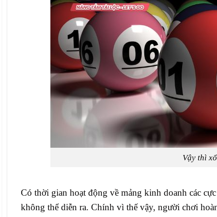
Vậy thì xổ
Có thời gian hoạt động về mảng kinh doanh các cực t
không thể diễn ra. Chính vì thế vậy, người chơi hoàn