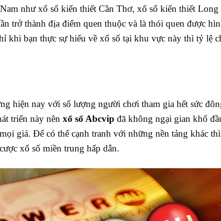
ền Nam như xổ số kiến thiết Cần Thơ, xổ số kiến thiết Long
n trở thành địa điểm quen thuộc và là thói quen được hì
ỉ khi bạn thực sự hiểu về xổ số tại khu vực này thì tỷ lệ c
ơng hiện nay với số lượng người chơi tham gia hết sức đô
át triển này nên
xổ số Abcvip
đã không ngại gian khổ đầ
 mọi giá. Để có thể cạnh tranh với những nền tảng khác thì
 cược xổ số miền trung hấp dẫn.