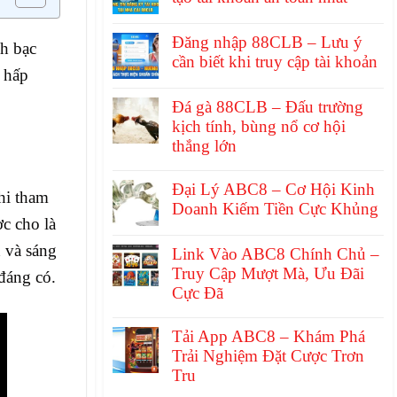
Đăng nhập 88CLB – Lưu ý
nh bạc
cần biết khi truy cập tài khoản
g hấp
Đá gà 88CLB – Đấu trường
kịch tính, bùng nổ cơ hội
thắng lớn
Đại Lý ABC8 – Cơ Hội Kinh
hi tham
Doanh Kiếm Tiền Cực Khủng
c cho là
h và sáng
Link Vào ABC8 Chính Chủ –
Truy Cập Mượt Mà, Ưu Đãi
đáng có.
Cực Đã
Tải App ABC8 – Khám Phá
Trải Nghiệm Đặt Cược Trơn
Tru