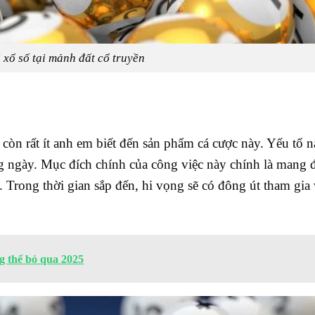
 xổ số tại mảnh đất cổ truyền
còn rất ít anh em biết đến sản phẩm cá cược này. Yếu tố n
ng ngày. Mục đích chính của công việc này chính là mang 
. Trong thời gian sắp đến, hi vọng sẽ có đông út tham gia 
g thể bỏ qua 2025