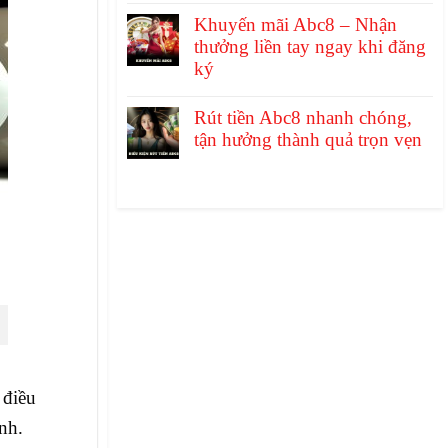
Khuyến mãi Abc8 – Nhận
thưởng liền tay ngay khi đăng
ký
Rút tiền Abc8 nhanh chóng,
tận hưởng thành quả trọn vẹn
 điều
ịnh.