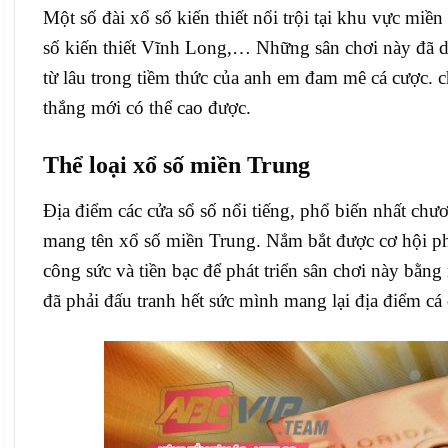
Một số đài xổ số kiến thiết nổi trội tại khu vực mi
số kiến thiết Vĩnh Long,… Những sân chơi này đã dầ
từ lâu trong tiềm thức của anh em đam mê cá cược. ch
thắng mới có thể cao được.
Thể loại xổ số miền Trung
Địa điểm các cửa sổ số nổi tiếng, phổ biến nhất chư
mang tên xổ số miền Trung. Nắm bắt được cơ hội ph
công sức và tiền bạc để phát triển sân chơi này bằng
đã phải đấu tranh hết sức mình mang lại địa điểm cá